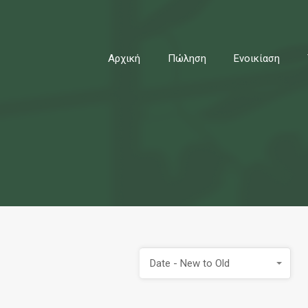
ρχική
Πώληση
Ενοικίαση
Τύποι Ακινήτων
Σχετι
Αρχική
Πώληση
Ενοικίαση
Date - New to Old