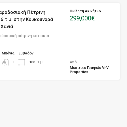
Πώληση Ακινήτων
αραδοσιακή Πέτρινη
299,000€
86 τ.μ. στην Κουκουναρά
 Χανιά
αδοσιακή πέτρινη κατοικία
Μπάνια
Eμβαδόν
τ.μ.
186
1
Από
Μεσιτικό Γραφείο VnV
Properties