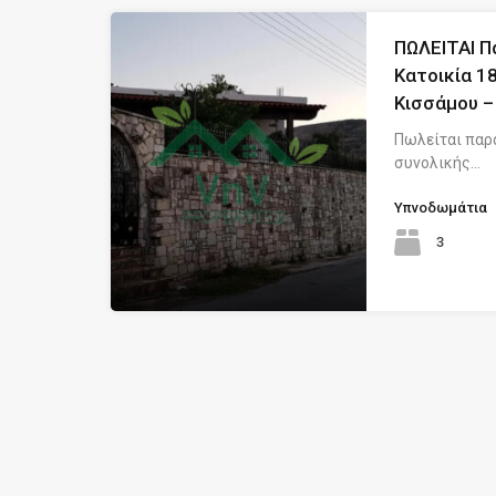
ΠΩΛΕΙΤΑΙ Π
Κατοικία 1
Κισσάμου –
Πωλείται παρ
συνολικής…
Υπνοδωμάτια
3