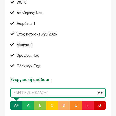
WC: 0
Αποθήκες: Ναι
Δωμάτια: 1
Έτος κατασκευής: 2026
Μπάνια: 1
Όροφος: 4ος
Πάρκινγκ: Όχι
Ενεργειακή απόδοση
ΕΝΕΡΓΕΙΑΚΉ ΚΛΆΣΗ:
Α+
Α+
Α
B
C
D
E
F
G