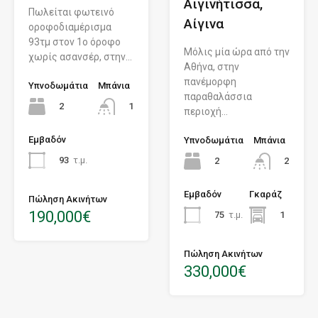
Αιγινήτισσα,
Πωλείται φωτεινό
Αίγινα
οροφοδιαμέρισμα
93τμ στον 1ο όροφο
Μόλις μία ώρα από την
χωρίς ασανσέρ, στην…
Αθήνα, στην
πανέμορφη
Υπνοδωμάτια
Μπάνια
παραθαλάσσια
2
1
περιοχή…
Eμβαδόν
Υπνοδωμάτια
Μπάνια
93
τ.μ.
2
2
Eμβαδόν
Γκαράζ
Πώληση Ακινήτων
190,000€
75
τ.μ.
1
Πώληση Ακινήτων
330,000€