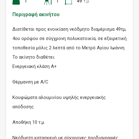
1
1
49
τ.μ.
Περιγραφή ακινήτου
Διατίθεται προς ενοικίαση νεόδμητο διαμέρισμα 49τμ,
4ου ορόφου σε σύγχρονη πολυκατοικία, σε εξαιρετική
τοποθεσία μόλις 2 λεπτά από το Μετρό Αγίου Ιωάννη.
Το ακίνητο διαθέτει:
Ενεργειακή κλάση Α+
Θέρμανση με Α/C
Κουφώματα αλουμινίου υψηλής ενεργειακής
απόδοσης
Αποθήκη 10 τ.μ.
Νεόδμητη κατασκευή με σύγχρονες προδιαγραφές