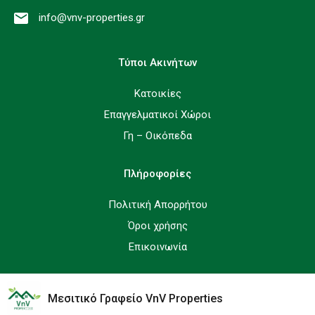
info@vnv-properties.gr
Τύποι Ακινήτων
Κατοικίες
Επαγγελματικοί Χώροι
Γη – Οικόπεδα
Πλήροφορίες
Πολιτική Απορρήτου
Όροι χρήσης
Επικοινωνία
©Copyright 2026 vnv-properties.gr. All Rights Reserved.
Μεσιτικό Γραφείο VnV Properties
Designed by
Web_for_all