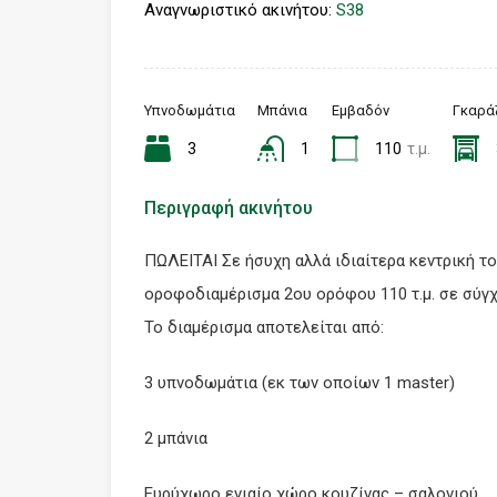
Αναγνωριστικό ακινήτου:
S38
Υπνοδωμάτια
Μπάνια
Eμβαδόν
Γκαρά
3
1
110
τ.μ.
Περιγραφή ακινήτου
ΠΩΛΕΙΤΑΙ Σε ήσυχη αλλά ιδιαίτερα κεντρική τ
οροφοδιαμέρισμα 2ου ορόφου 110 τ.μ. σε σύγ
Το διαμέρισμα αποτελείται από:
3 υπνοδωμάτια (εκ των οποίων 1 master)
2 μπάνια
Ευρύχωρο ενιαίο χώρο κουζίνας – σαλονιού