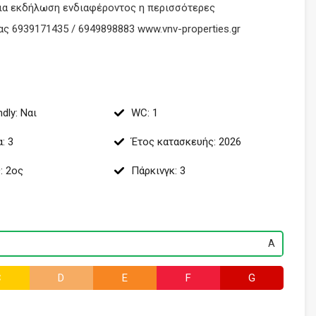
ια εκδήλωση ενδιαφέροντος η περισσότερες
ας 6939171435 / 6949898883 www.vnv-properties.gr
ndly: Ναι
WC: 1
: 3
Έτος κατασκευής: 2026
: 2ος
Πάρκινγκ: 3
Α
C
D
E
F
G