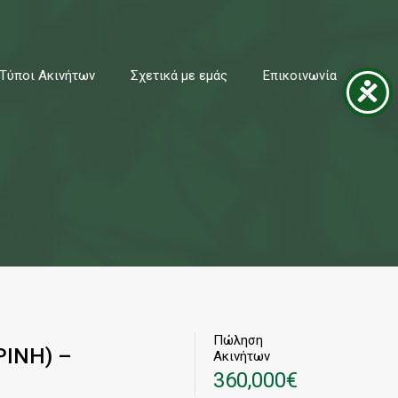
κά με εμάς
Επικοινωνία
693 9171435 - 694 9898883
Τύποι Ακινήτων
Σχετικά με εμάς
Επικοινωνία
Πώληση
ΡΙΝΗ) –
Ακινήτων
360,000€