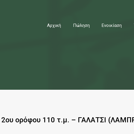
ρχική
Πώληση
Ενοικίαση
Τύποι Ακινήτων
Σχετι
Αρχική
Πώληση
Ενοικίαση
ου ορόφου 110 τ.μ. – ΓΑΛΑΤΣΙ (ΛΑΜΠ