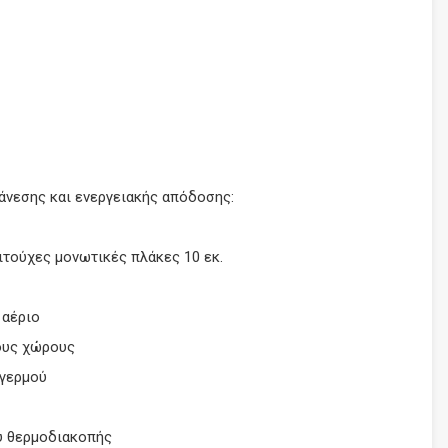
 άνεσης και ενεργειακής απόδοσης:
τούχες μονωτικές πλάκες 10 εκ.
 αέριο
ους χώρους
αγερμού
υ θερμοδιακοπής